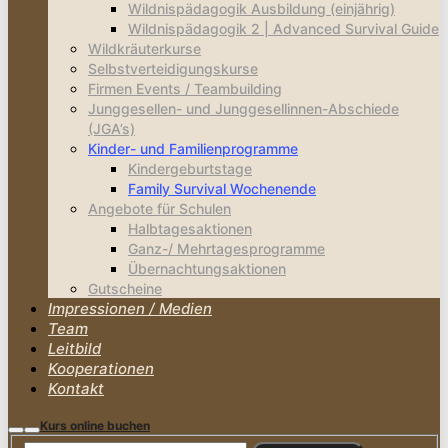
Wildnispädagogik Ausbildung (einjährig)
Wildnispädagogik 2 | Advanced Survival Guide
Wildkräuterkurse
Selbstverteidigungskurse
Firmen Events / Teambuilding
Junggesellen- und Junggesellinnen-Abschiede
(JGA’s)
Kinder- und Familienprogramme
Kindergeburtstage
Family Survival Wochenende
Angebote für Schulen
Halbtagesaktionen
Ganz-/ Mehrtagesprogramme
Übernachtungsaktionen
Gutscheine
Impressionen / Medien
Team
Leitbild
Kooperationen
Kontakt
Kurs online buchen
Suchen
Hauptmenü