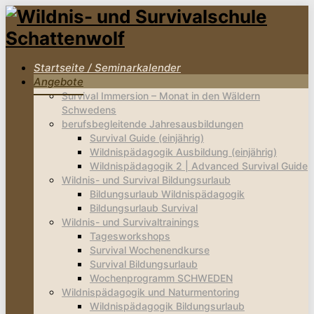
Startseite / Seminarkalender
Angebote
Survival Immersion – Monat in den Wäldern
Schwedens
berufsbegleitende Jahresausbildungen
Survival Guide (einjährig)
Wildnispädagogik Ausbildung (einjährig)
Wildnispädagogik 2 | Advanced Survival Guide
Wildnis- und Survival Bildungsurlaub
Bildungsurlaub Wildnispädagogik
Bildungsurlaub Survival
Wildnis- und Survivaltrainings
Tagesworkshops
Survival Wochenendkurse
Survival Bildungsurlaub
Wochenprogramm SCHWEDEN
Wildnispädagogik und Naturmentoring
Wildnispädagogik Bildungsurlaub