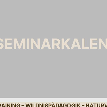
 SEMINARKALE
AINING – WILDNISPÄDAGOGIK – NATU