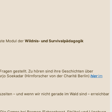
rste Modul der
Wildnis- und Survivalpädagogik
ragen gestellt. Zu hören sind ihre Geschichten über
jo Soekadar (Hirnforscher von der Charité Berlin)
hier
im
zeiten – und wenn wir nicht gerade im Wald sind – erreichbar
e. Die Camps bei Bremen (Fahrenhorst, Strühe) und Lüneburg