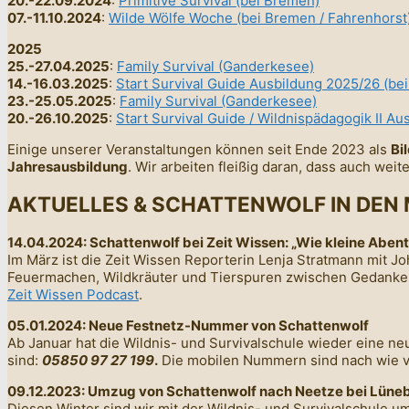
20.-22.09.2024
:
Primitive Survival (bei Bremen)
07.-11.10.2024
:
Wilde Wölfe Woche (bei Bremen / Fahrenhorst
2025
25.-27.04.2025
:
Family Survival (Ganderkesee)
14.-16.03.2025
:
Start Survival Guide Ausbildung 2025/26 (b
23.-25.05.2025
:
Family Survival (Ganderkesee)
20.-26.10.2025
:
Start Survival Guide / Wildnispädagogik II A
Einige unserer Veranstaltungen können seit Ende 2023 als
Bi
Jahresausbildung
. Wir arbeiten fleißig daran, dass auch w
AKTUELLES & SCHATTENWOLF IN DEN 
14.04.2024: Schattenwolf bei Zeit Wissen: „Wie kleine Abent
Im März ist die Zeit Wissen Reporterin Lenja Stratmann mit J
Feuermachen, Wildkräuter und Tierspuren zwischen Gedanken 
Zeit Wissen Podcast
.
05.01.2024: Neue Festnetz-Nummer von Schattenwolf
Ab Januar hat die Wildnis- und Survivalschule wieder eine ne
sind:
05850 97 27 199
.
Die mobilen Nummern sind nach wie vo
09.12.2023: Umzug von Schattenwolf nach Neetze bei Lüne
Diesen Winter sind wir mit der Wildnis- und Survivalschule 