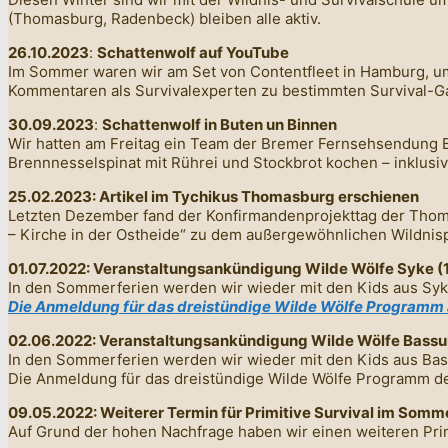
(Thomasburg, Radenbeck) bleiben alle aktiv.
26.10.2023
:
Schattenwolf auf YouTube
Im Sommer waren wir am Set von Contentfleet in Hamburg, um
Kommentaren als Survivalexperten zu bestimmten Survival-Ga
30.09.2023
:
Schattenwolf in Buten un Binnen
Wir hatten am Freitag ein Team der Bremer Fernsehsendung B
Brennnesselspinat mit Rührei und Stockbrot kochen – inklusi
25.02.2023: Artikel im Tychikus Thomasburg erschienen
Letzten Dezember fand der Konfirmandenprojekttag der Thom
– Kirche in der Ostheide“ zu dem außergewöhnlichen Wildnis
01.07.2022: Veranstaltungsankündigung Wilde Wölfe Syke (
In den Sommerferien werden wir wieder mit den Kids aus Syke
Die Anmeldung für das dreistündige Wilde Wölfe Programm a
02.06.2022: Veranstaltungsankündigung Wilde Wölfe Bassu
In den Sommerferien werden wir wieder mit den Kids aus Bas
Die Anmeldung für das dreistündige Wilde Wölfe Programm d
09.05.2022: Weiterer Termin für Primitive Survival im Somm
Auf Grund der hohen Nachfrage haben wir einen weiteren Pri