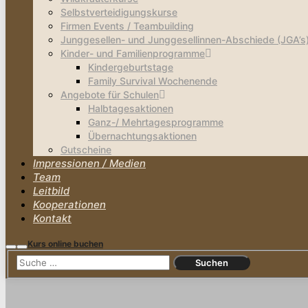
Selbstverteidigungskurse
Firmen Events / Teambuilding
Junggesellen- und Junggesellinnen-Abschiede (JGA’s
Kinder- und Familienprogramme
Kindergeburtstage
Family Survival Wochenende
Angebote für Schulen
Halbtagesaktionen
Ganz-/ Mehrtagesprogramme
Übernachtungsaktionen
Gutscheine
Impressionen / Medien
Team
Leitbild
Kooperationen
Kontakt
Kurs online buchen
Suchen
Hauptmenü