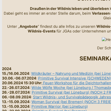
Draußen in der Wildnis leben und überleben
k
Dabei geht es immer an erster Stelle darum, beim
Verlassen 
Glei
Unter „
Angebote
“ findest du alle Infos zu unseren
Wildnis-
Wildnis-Events
für JGAs oder Unternehmen un
Der Sch
SEMINARKA
2024
15./16.06.2024
:
Wildkräuter – Nahrung und Medizin (bei Lüne
30.06.-06.07.2024
:
Primitive Survival Intensive (SCHWEDE
20.06.2024 15:30 Uhr:
Feuer-Workshop für die Deichtorhal
22.-26.07.2024
:
Wilde Wölfe Woche (bei Lüneburg / Thomasb
26.-28.07.2024
:
Primitive Survival (bei Lüneburg) (NOCH 2 F
06.-08.09.2024
:
Start Wildnis- und Survivalpädagogik Jahre
13.-15.09.2024
:
Woman Survival (bei Bremen) (NOCH 3 FREI
13.-15.09.2024
:
Primitive Warrior (bei Lüneburg)