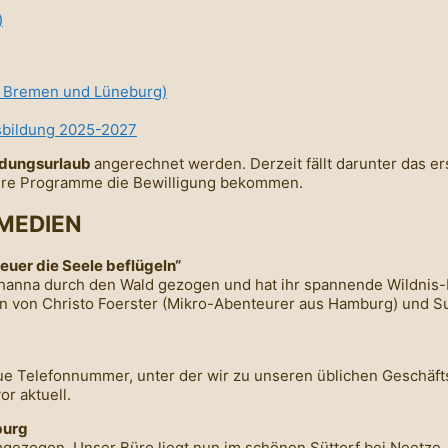
)
ei Bremen und Lüneburg)
usbildung 2025-2027
ldungsurlaub
angerechnet werden. Derzeit fällt darunter das e
eitere Programme die Bewilligung bekommen.
MEDIEN
euer die Seele beflügeln“
ohanna durch den Wald gezogen und hat ihr spannende Wildnis-F
von Christo Foerster (Mikro-Abenteurer aus Hamburg) und Sur
ue Telefonnummer, unter der wir zu unseren üblichen Geschäfts
r aktuell.
burg
umgezogen. Unser Büro liegt nun im schönen Süttorf bei Neetz