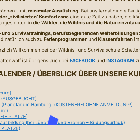
önnen – mit
minimaler Ausrüstung
. Bei uns lernst du die Fert
der „zivilisierten“ Komfortzone
eine gute Zeit zu haben, die kö
chgesinnten in die
Wälder, die Wildnis und die Natur einzutau
 und Survivaltrainings
,
berufsbegleitenden Weiterbildungen 
d natürlich auch zu
Ferienprogrammen
und
Klassenfahrten
im
attenwolf ist übrigens auch bei
FACEBOOK
und
INSTAGRAM
zu
LENDER / ÜBERBLICK ÜBER UNSERE K
burg)
N) (AUSGEBUCHT)
len (Planetarium Hamburg) (KOSTENFREI OHNE ANMELDUNG!)
urg)
REIE PLÄTZE)
sausbildung (bei Lüneburg und Bremen – Bildungsurlaub)
E PLÄTZE)