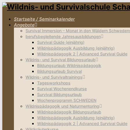
Startseite / Seminarkalender
Angebote
Survival Immersion – Monat in den Wäldern Schweden
berufsbegleitende Jahresausbildungen
Survival Guide (einjährig)
Wildnispädagogik Ausbildung (einjährig)
Wildnispädagogik 2 | Advanced Survival Guide
Wildnis- und Survival Bildungsurlaub
Bildungsurlaub Wildnispädagogik
Bildungsurlaub Survival
Wildnis- und Survivaltrainings
Tagesworkshops
Survival Wochenendkurse
Survival Bildungsurlaub
Wochenprogramm SCHWEDEN
Wildnispädagogik und Naturmentoring
Wildnispädagogik Bildungsurlaub
Wildnispädagogik Ausbildung (einjährig)
Wildnispädagogik 2 | Advanced Survival Guide
Wildkräuterkurse