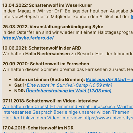
13.04.2022: Schattenwolf im Weserkurier
In dem Magazin „Wir vor Ort“, Beilage der heutigen Ausgabe 
Interview! Registrierte Mitglieder können den Artikel auf der
S
25.03.2022: Veranstaltungsankündigung Syke
In den Osterferien sind wir wieder mit einem Halbtagesprogr
https://syke.feripro.de/
16.06.2021
:
Schattenwolf in der ARD
Wir hatten
Hallo Niedersachsen
zu Besuch. Hier der lohnend
20.09.2020
:
Schattenwolf im Fernsehen
Wir hatten diesen Sommer dreimal das Fernsehen zu Gast. H
Buten un binnen (Radio Bremen):
Raus aus der Stadt – 
Sat 1:
Eine Nacht im Survival-Camp (10:59 min)
NDR:
Überlebenstraining im Wald (12:03 min)
07.11.2018: Schattenwolf im Video-Interview
Wir hatten den Crossfit-Trainer und Ernährungscoach Maarten
interessantes Gespräch über einige unserer wilden Themen.
Hier der Link zu dem Video-Interview: https://www.university
o
17.04.2018: Schattenwolf im NDR