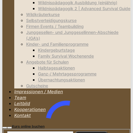
Wildnispädagogik Ausbildung (einjährig)
Wildnispädagogik 2 | Advanced Survival Guide
Wildkräuterkurse
Selbstverteidigungskurse
Firmen Events / Teambuilding
Junggesellen- und Junggesellinnen-Abschiede
(JGA’s)
Kinder- und Familienprogramme
Kindergeburtstage
Family Survival Wochenende
Angebote für Schulen
Halbtagesaktionen
Ganz-/ Mehrtagesprogramme
Übernachtungsaktionen
Gutscheine
Impressionen / Medien
Team
Leitbild
Kooperationen
Kontakt
Kurs online buchen
Suchen
Hauptmenü