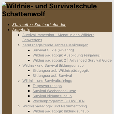
Startseite / Seminarkalender
Angebote
Survival Immersion – Monat in den Wäldern
Schwedens
berufsbegleitende Jahresausbildungen
Survival Guide (einjährig)
Wildnispädagogik Ausbildung (einjährig)
Wildnispädagogik 2 | Advanced Survival Guide
Wildnis- und Survival Bildungsurlaub
Bildungsurlaub Wildnispädagogik
Bildungsurlaub Survival
Wildnis- und Survivaltrainings
Tagesworkshops
Survival Wochenendkurse
Survival Bildungsurlaub
Wochenprogramm SCHWEDEN
Wildnispädagogik und Naturmentoring
Wildnispädagogik Bildungsurlaub